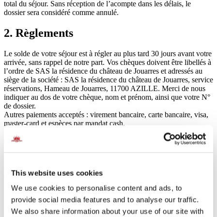
total du séjour. Sans réception de l’acompte dans les délais, le
dossier sera considéré comme annulé.
2. Règlements
Le solde de votre séjour est à régler au plus tard 30 jours avant votre
arrivée, sans rappel de notre part. Vos chèques doivent être libellés à
l’ordre de SAS la résidence du château de Jouarres et adressés au
siège de la société : SAS la résidence du château de Jouarres, service
réservations, Hameau de Jouarres, 11700 AZILLE. Merci de nous
indiquer au dos de votre chèque, nom et prénom, ainsi que votre N°
de dossier.
Autres paiements acceptés : virement bancaire, carte bancaire, visa,
master-card et espèces par mandat cash.
En cas de réservation moins d’un mois avant le départ : versement
de la totalité à la réservation.
A J-21, règlement obligatoire par carte bancaire.
Le non règlement du solde à la date prévue peut être considéré
comme une annulation, sans aucun remboursement possible.
This website uses cookies
Conformément à l’article 33 de l’ordonnance N°86.1243 du
1/12/1986, dans le cas où les sommes dues sont versées après la date
We use cookies to personalise content and ads, to
de paiement figurant sur la facture, elles produiront, au-delà du délai
provide social media features and to analyse our traffic.
fixé par les conditions générales de vente automatiquement à titre de
pénalité pour retard de paiement, un intérêt équivalent à une fois et
We also share information about your use of our site with