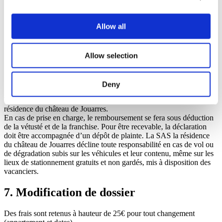
5. Taxe de séjour
Allow all
Elle sera rajoutée sur votre facture de séjour, sauf cas particuliers.
Elle ne concerne que les personnes âgées de 18 ans et plus.
Allow selection
6. Assurances
Il n’y a pas d’assurance individuelle incluse dans nos tarifs. La
Deny
garantie vol ne joue que dans certains cas d’effraction dans les
bâtiments et dans les limites fixées par l’assureur de la SAS la
résidence du château de Jouarres.
En cas de prise en charge, le remboursement se fera sous déduction
de la vétusté et de la franchise. Pour être recevable, la déclaration
doit être accompagnée d’un dépôt de plainte. La SAS la résidence
du château de Jouarres décline toute responsabilité en cas de vol ou
de dégradation subis sur les véhicules et leur contenu, même sur les
lieux de stationnement gratuits et non gardés, mis à disposition des
vacanciers.
7. Modification de dossier
Des frais sont retenus à hauteur de 25€ pour tout changement