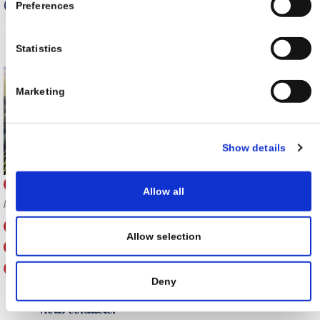
Contact
Preferences
Statistics
Marketing
Show details
Hameau de Jouarres
Allow all
Azille
,
11700
,
France
residence.chateau.jouarres@orange.fr
Allow selection
+33 4 68 40 45 00
N 43°15'49 E 2°42'30
Deny
Nous contacter