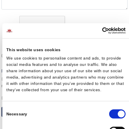
This website uses cookies
Captcha
*
We use cookies to personalise content and ads, to provide
social media features and to analyse our traffic. We also
Politique de confidentialité
*
share information about your use of our site with our social
media, advertising and analytics partners who may combine
J'accepte que les données saisies dans ce formulaire soient utilisées pour
it with other information that you’ve provided to them or that
me contacter dans le cadre d'une relation commerciale
they’ve collected from your use of their services.
Envoyer une copie à votre adresse
Consent
Envoyer
Necessary
Selection