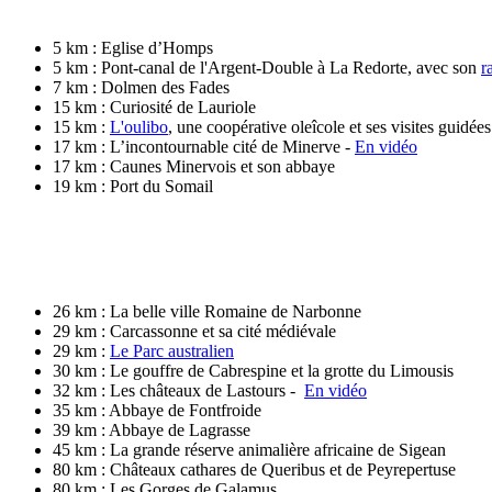
5 km : Eglise d’Homps
5 km : Pont-canal de l'Argent-Double à La Redorte, avec son
r
7 km : Dolmen des Fades
15 km : Curiosité de Lauriole
15 km :
L'oulibo
, une coopérative oleîcole et ses visites guidées
17 km : L’incontournable cité de Minerve -
En vidéo
17 km : Caunes Minervois et son abbaye
19 km : Port du Somail
26 km : La belle ville Romaine de Narbonne
29 km : Carcassonne et sa cité médiévale
29 km :
Le Parc australien
30 km : Le gouffre de Cabrespine et la grotte du Limousis
32 km : Les châteaux de Lastours -
En vidéo
35 km : Abbaye de Fontfroide
39 km : Abbaye de Lagrasse
45 km : La grande réserve animalière africaine de Sigean
80 km : Châteaux cathares de Queribus et de Peyrepertuse
80 km : Les Gorges de Galamus