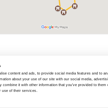
s
ise content and ads, to provide social media features and to an
© 2024 La Résidence du Château de Jouarres
rmation about your use of our site with our social media, advertis
Mentions légales
|
Politique de confidentialité
|
CGV
 combine it with other information that you’ve provided to them o
 use of their services.