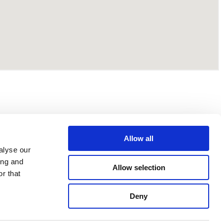
Allow all
alyse our
ing and
Allow selection
r that
Deny