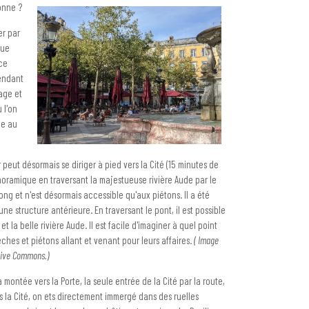
onne ?
er par
que
ace
vendant
age et
 l'on
ne au
r peut désormais se diriger à pied vers la Cité (15 minutes de
noramique en traversant la majestueuse rivière Aude par le
ng et n'est désormais accessible qu'aux piétons. Il a été
e structure antérieure. En traversant le pont, il est possible
 et la belle rivière Aude. Il est facile d'imaginer à quel point
ches et piétons allant et venant pour leurs affaires.
( Image
ative Commons.)
montée vers la Porte, la seule entrée de la Cité par la route,
 la Cité, on ets directement immergé dans des ruelles