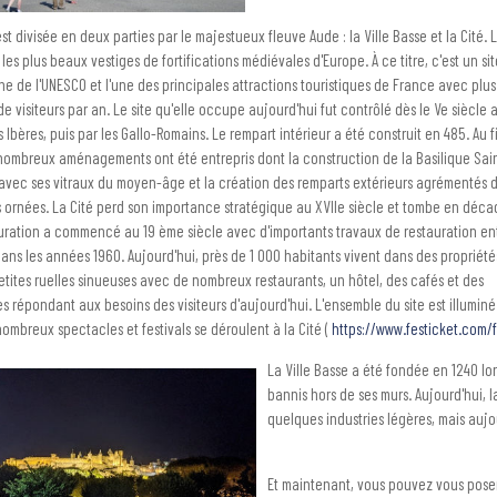
est divisée en deux parties par le majestueux fleuve Aude : la Ville Basse et la Cité. 
les plus beaux vestiges de fortifications médiévales d'Europe. À ce titre, c'est un si
ne de l'UNESCO et l'une des principales attractions touristiques de France avec plus 
 de visiteurs par an. Le site qu'elle occupe aujourd'hui fut contrôlé dès le Ve siècle 
s Ibères, puis par les Gallo-Romains. Le rempart intérieur a été construit en 485. Au f
nombreux aménagements ont été entrepris dont la construction de la Basilique Sai
avec ses vitraux du moyen-âge et la création des remparts extérieurs agrémentés 
s ornées. La Cité perd son importance stratégique au XVIIe siècle et tombe en déc
uration a commencé au 19 ème siècle avec d'importants travaux de restauration ent
ans les années 1960. Aujourd'hui, près de 1 000 habitants vivent dans des propriété
etites ruelles sinueuses avec de nombreux restaurants, un hôtel, des cafés et des
s répondant aux besoins des visiteurs d'aujourd'hui. L'ensemble du site est illuminé 
nombreux spectacles et festivals se déroulent à la Cité (
https://www.festicket.com/
La Ville Basse a été fondée en 1240 lor
bannis hors de ses murs. Aujourd'hui, la
quelques industries légères, mais auj
Et maintenant, vous pouvez vous pose