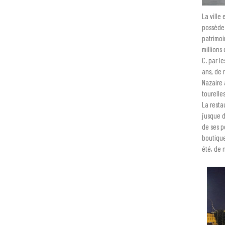
La ville 
possède 
patrimoi
millions
C. par le
ans, de 
Nazaire 
tourelle
La resta
jusque d
de ses p
boutique
été, de 