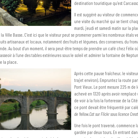
destination touristique qu'est Carcass
Il est suggéré au visiteur de commenc
une visite du marché qui se tient cha
mardi, jeudi et samedi matin sur la pl
 la Ville Basse. C'est ici que le visiteur peut se promener parmi les nombreux étals 
uits artisanaux et locaux, notamment des fruits et légumes, des conserves, du from
ande. Au bout d'un moment, il sera peut-être temps de prendre un café chez Félix où
'asseoir à l'une des tables extérieures sous le soleil et admirer la fontaine de Neptu
e la place.
Après cette pause fraîcheur, le visiteu
trajet environ). Empruntez la route pa
Pont Vieux. Le pont mesure 225 m de lo
achevé en 1320 après avoir remplacé un
de voir à la fois la forteresse de la Cité
ce pont devait être fréquenté par calè
de Yellow.Cat sur Flickr sous licence Cre
Une fois le pont traversé, commence la 
gardée par deux tours. En entrant dans