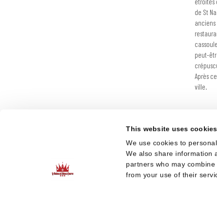
étroites
de St Na
anciens 
restaura
cassoule
peut-êtr
crépuscu
Après cet
ville.
This website uses cookie
We use cookies to personali
We also share information a
partners who may combine it
from your use of their servi