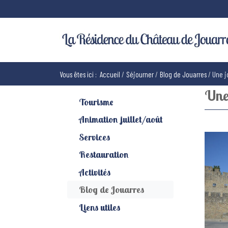
Vous êtes ici :
Accueil
Séjourner
Blog de Jouarres
Une j
Une
Tourisme
Animation juillet/août
Services
Restauration
Activités
Blog de Jouarres
Liens utiles