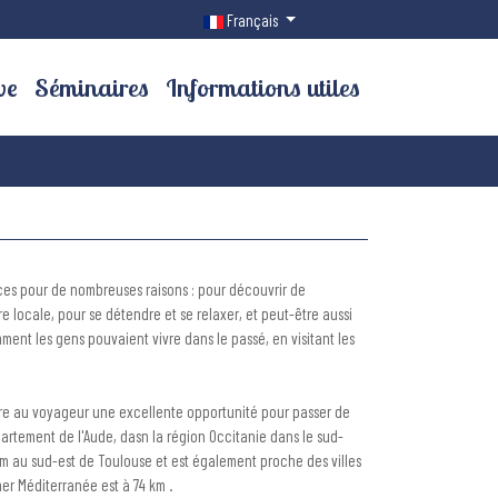
Sélectionnez votre langue
Français
ve
Séminaires
Informations utiles
ces pour de nombreuses raisons : pour découvrir de
e locale, pour se détendre et se relaxer, et peut-être aussi
mment les gens pouvaient vivre dans le passé, en visitant les
fre au voyageur une excellente opportunité pour passer de
partement de l'Aude, dasn la région Occitanie dans le sud-
 km au sud-est de Toulouse et est également proche des villes
er Méditerranée est à 74 km .