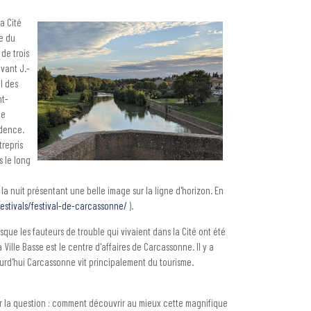
La Cité
te du
de trois
avant J.-
il des
nt-
de
adence.
repris
s le long
la nuit présentant une belle image sur la ligne d'horizon. En
festivals/festival-de-carcassonne/
).
sque les fauteurs de trouble qui vivaient dans la Cité ont été
 Ville Basse est le centre d'affaires de Carcassonne. Il y a
ourd'hui Carcassonne vit principalement du tourisme.
r la question : comment découvrir au mieux cette magnifique