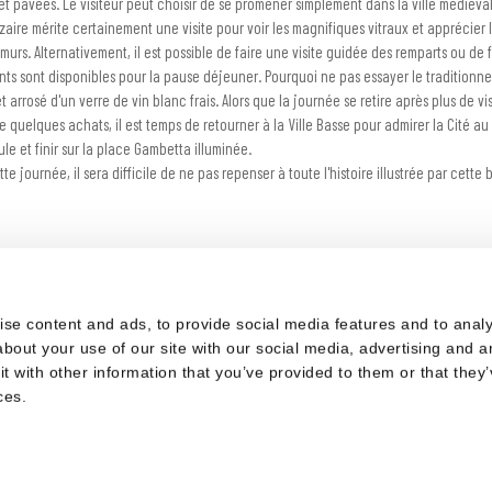
 et pavées. Le visiteur peut choisir de se promener simplement dans la ville médiév
zaire mérite certainement une visite pour voir les magnifiques vitraux et apprécier le
murs. Alternativement, il est possible de faire une visite guidée des remparts ou d
nts sont disponibles pour la pause déjeuner. Pourquoi ne pas essayer le traditionne
t arrosé d'un verre de vin blanc frais. Alors que la journée se retire après plus de vi
e quelques achats, il est temps de retourner à la Ville Basse pour admirer la Cité au
le et finir sur la place Gambetta illuminée.
te journée, il sera difficile de ne pas repenser à toute l'histoire illustrée par cette 
s
se content and ads, to provide social media features and to analys
© 2024 La Résidence du Château de Jouarres
bout your use of our site with our social media, advertising and a
 with other information that you’ve provided to them or that they’
Mentions légales
|
Politique de confidentialité
|
CGV
ces.