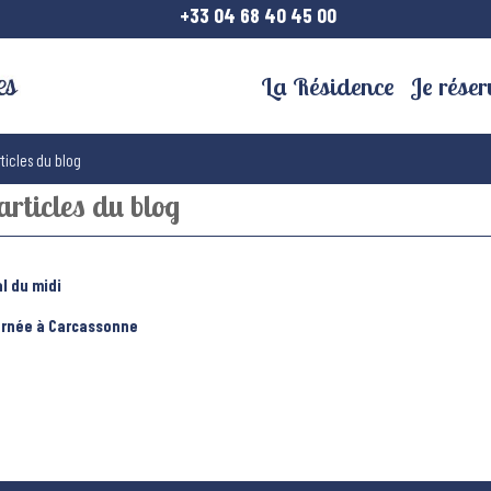
+33 04 68 40 45 00
La Résidence
Je réser
rticles du blog
articles du blog
l du midi
urnée à Carcassonne