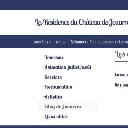
Vous êtes ici :
Accueil
Séjourner
Blog de Jouarres
Les a
Les 
Tourisme
Animation juillet/août
Le cana
Services
Une jo
Restauration
Activités
Blog de Jouarres
Liens utiles